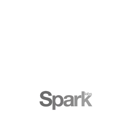
Não há nenhum evento para mostrar
confira o que você perdeu
Monthly plans at Spark Labs
LEARN MORE
Testimonials